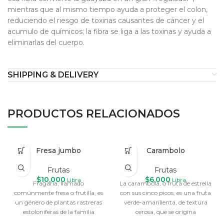
mientras que al mismo tiempo ayuda a proteger el colon,
reduciendo el riesgo de toxinas causantes de cáncer y el
acumulo de químicos; la fibra se liga a las toxinas y ayuda a
eliminarlas del cuerpo.
SHIPPING & DELIVERY
PRODUCTOS RELACIONADOS
Fresa jumbo
Carambolo
Frutas
Frutas
$
10,000
$
6,000
Libra
Libra
Fragaria, llamado
La carambola, o fruta de estrella
comúnmente fresa o frutilla, es
con sus cinco picos, es una fruta
un género de plantas rastreras
verde-amarillenta, de textura
estoloniferas de la familia
cerosa, que se origina
Rosaceae. Agrupa unos 400