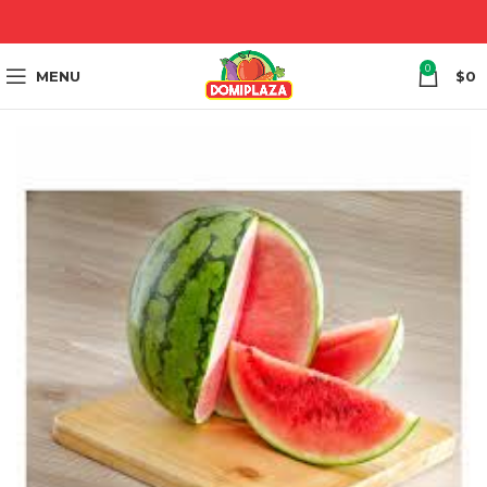
0
MENU
$
0