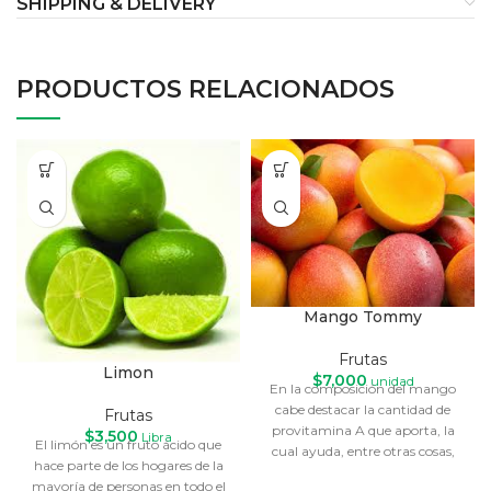
SHIPPING & DELIVERY
PRODUCTOS RELACIONADOS
Mango Tommy
Frutas
Limon
$
7,000
unidad
En la composición del mango
cabe destacar la cantidad de
Frutas
provitamina A que aporta, la
$
3,500
Libra
El limón es un fruto ácido que
cual ayuda, entre otras cosas,
hace parte de los hogares de la
mayoría de personas en todo el