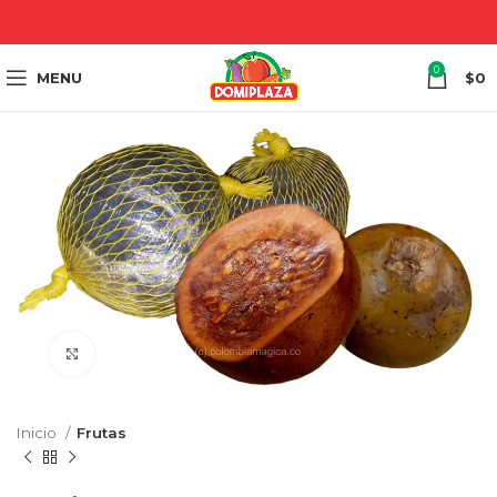
0
MENU
$
0
Click to enlarge
Inicio
Frutas