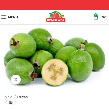
0
MENU
$
0
Click to enlarge
Inicio
Frutas