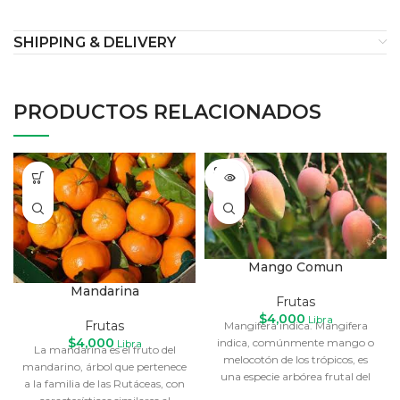
SHIPPING & DELIVERY
PRODUCTOS RELACIONADOS
SOLD
OUT
Mango Comun
Mandarina
Frutas
$
4,000
Libra
Frutas
Mangifera indica. Mangifera
$
4,000
indica, comúnmente mango o
Libra
La mandarina es el fruto del
melocotón de los trópicos, es
mandarino, árbol que pertenece
una especie arbórea frutal del
a la familia de las Rutáceas, con
género perteneciente a