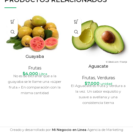
Guayaba
Aguacate
Frutas
$
4,000
Libra
No es de extrañar que a la
Frutas
,
Verduras
guayaba se le llame una «súper
$
7,000
unidad
El Aguacate es fruta y verdura a
fruta.» En comparación con la
la vez. Un sabor exquisito y
misma cantidad
suave a avellana y una
consistencia tierna
Creado y desarrollado por
Mi Negocio en Linea
Agencia de Marketing