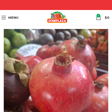
0
MENU
$
0