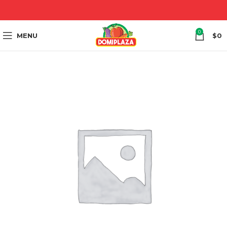
0
MENU
$
0