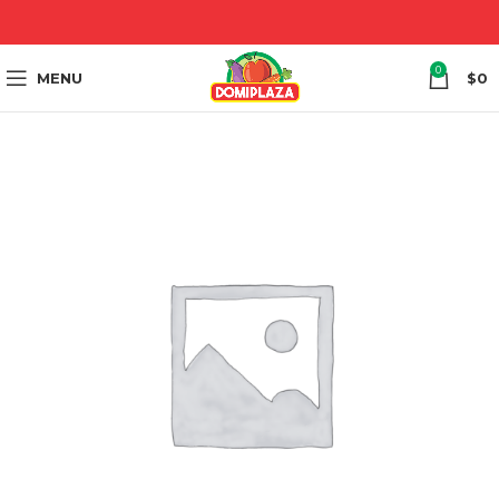
0
MENU
$
0