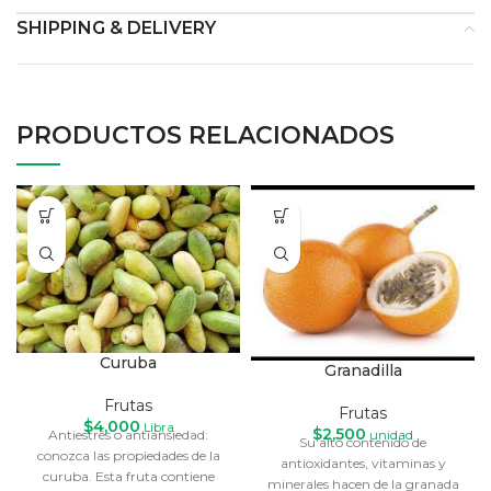
SHIPPING & DELIVERY
PRODUCTOS RELACIONADOS
Curuba
Granadilla
Frutas
Frutas
$
4,000
Libra
$
2,500
Antiestrés o antiansiedad:
unidad
Su alto contenido de
conozca las propiedades de la
antioxidantes, vitaminas y
curuba. Esta fruta contiene
minerales hacen de la granada