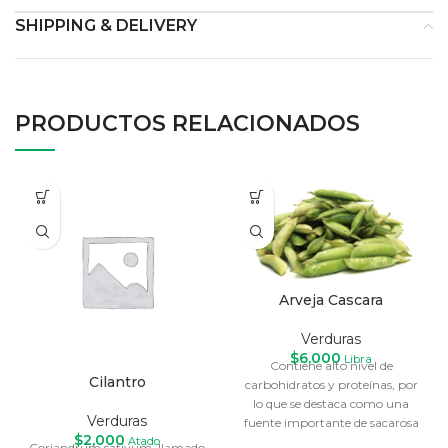
SHIPPING & DELIVERY
PRODUCTOS RELACIONADOS
Arveja Cascara
Verduras
$
6,000
Libra
Contiene alto nivel de
Cilantro
carbohidratos y proteínas, por
lo que se destaca como una
Verduras
fuente importante de sacarosa
$
2,000
Atado
y aminoácidos.
Coriandrum sativum, llamado