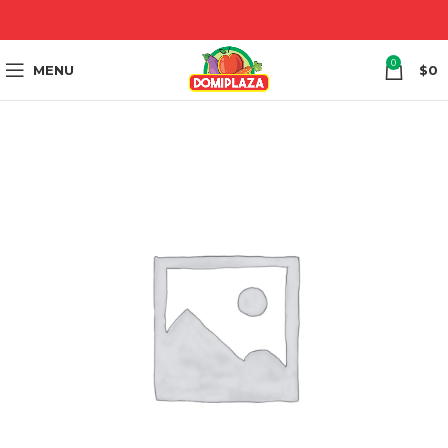
0
MENU
$
0