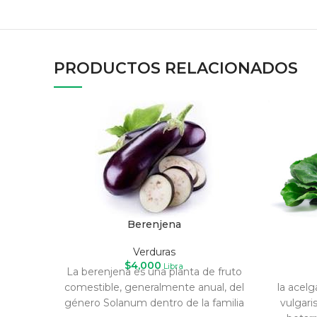
PRODUCTOS RELACIONADOS
Berenjena
Verduras
$
4,000
Libra
La berenjena es una planta de fruto
comestible, generalmente anual, del
la acel
género Solanum dentro de la familia
vulgari