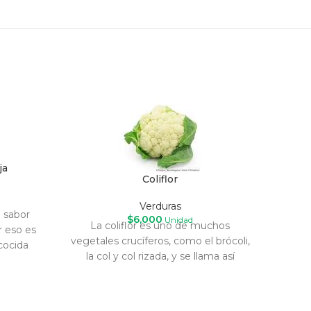
ja
Coliflor
Verduras
 sabor
$
6,000
Unidad
La coliflor es uno de muchos
r eso es
vegetales crucíferos, como el brócoli,
cocida
la col y col rizada, y se llama así
porr