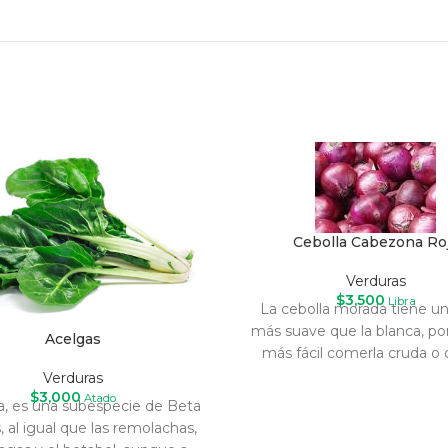
Cebolla Cabezona Ro
Verduras
$
3,500
Libra
La cebolla morada tiene un
más suave que la blanca, po
Acelgas
más fácil comerla cruda o 
Verduras
$
3,000
Atado
ga, es una subespecie de Beta
s, al igual que las remolachas,