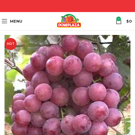
0
MENU
$
0
HOT