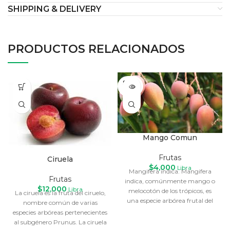
SHIPPING & DELIVERY
PRODUCTOS RELACIONADOS
SOLD
OUT
Mango Comun
Frutas
Ciruela
$
4,000
Libra
Mangifera indica. Mangifera
Frutas
indica, comúnmente mango o
$
12,000
Libra
melocotón de los trópicos, es
La ciruela es la fruta del ciruelo,
una especie arbórea frutal del
nombre común de varias
género perteneciente a
especies arbóreas pertenecientes
al subgénero Prunus. La ciruela