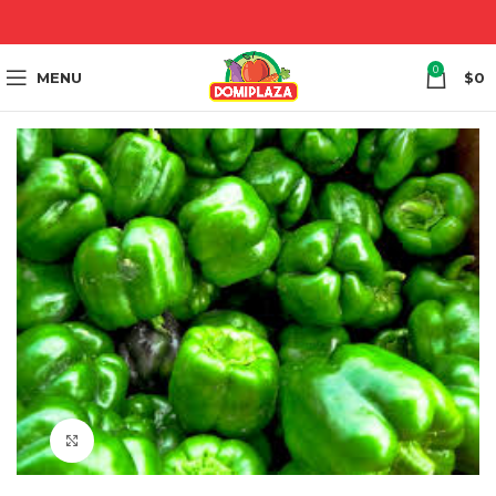
0
MENU
$
0
Click to enlarge