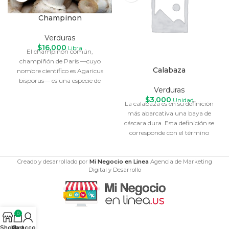
Champinon
Verduras
$
16,000
Libra
El champiñón común,
champiñón de París —cuyo
Calabaza
nombre científico es Agaricus
bisporus—​ es una especie de
Verduras
hongo basidiomiceto de la
$
3,000
Unidad
La calabaza es en su definición
más abarcativa una baya de
cáscara dura. Esta definición se
corresponde con el término
Creado y desarrollado por
Mi Negocio en Linea
Agencia de Marketing
Digital y Desarrollo
0
Shop
My account
Cart