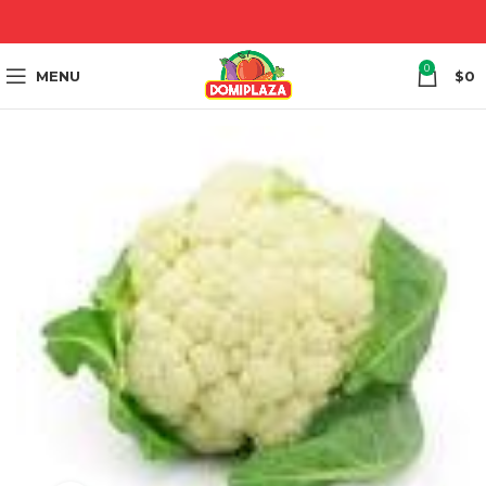
0
MENU
$
0