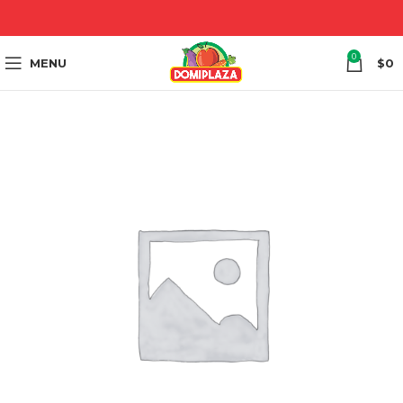
0
MENU
$
0