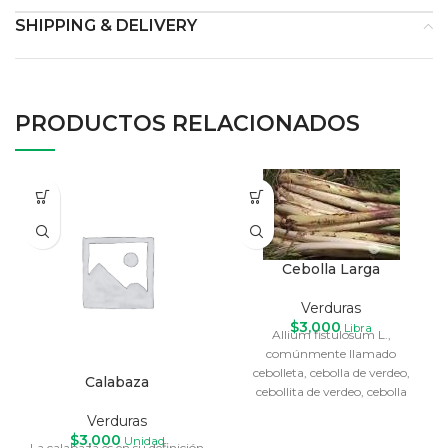
SHIPPING & DELIVERY
PRODUCTOS RELACIONADOS
Cebolla Larga
Verduras
$
3,000
Libra
Allium fistulosum L.,
comúnmente llamado
cebolleta, cebolla de verdeo,
Calabaza
cebollita de verdeo, cebolla
larga, junca, blanca, cebolla de
Verduras
rama o
$
3,000
Unidad
La calabaza es en su definición