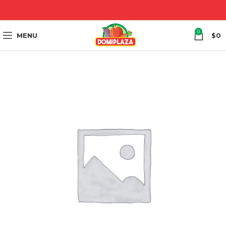
0
MENU
$
0