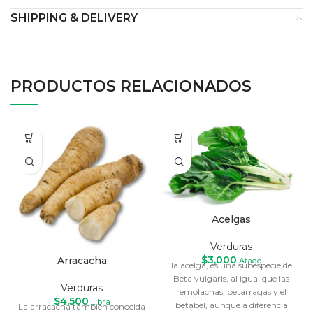
SHIPPING & DELIVERY
PRODUCTOS RELACIONADOS
Acelgas
Verduras
$
3,000
Arracacha
Atado
la acelga, es una subespecie de
Beta vulgaris, al igual que las
Verduras
remolachas, betarragas y el
$
4,500
Libra
betabel, aunque a diferencia
La arracacha también conocida